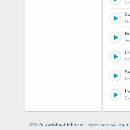
Sk
So
Ни
Br
Э
Ch
S
Sw
М
I 
Sk
© 2026
Download-MP3.net
- музыкальный порта