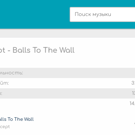
t - Balls To The Wall
льность:
йт:
3
:
1
14
lls To The Wall
cept