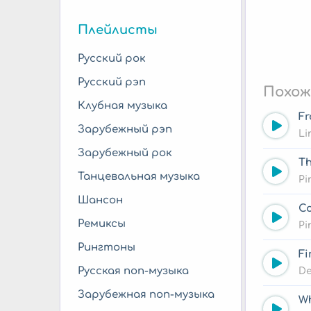
Плейлисты
Русский рок
Русский рэп
Похож
Клубная музыка
Fr
Зарубежный рэп
Li
Зарубежный рок
Th
Танцевальная музыка
Pi
Шансон
C
Ремиксы
Pi
Рингтоны
Fi
Русская поп-музыка
De
Зарубежная поп-музыка
Wh