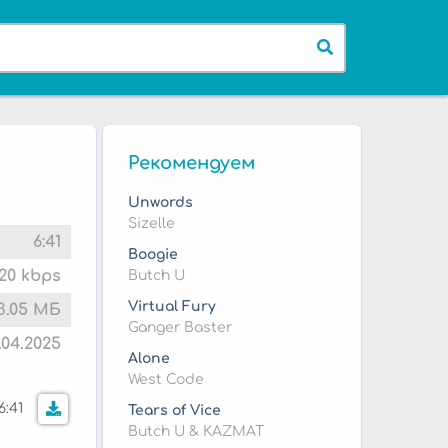
Рекомендуем
Unwords
Sizelle
6:41
Boogie
20 kbps
Butch U
Virtual Fury
3.05 МБ
Ganger Baster
.04.2025
Alone
West Code
6:41
Tears of Vice
Butch U & KAZMAT