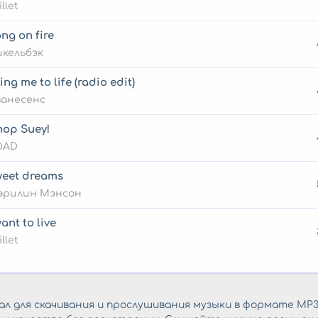
illet
ng on fire
кельбэк
ing me to life (radio edit)
ванесенс
op Suey!
OAD
eet dreams
эрилин Мэнсон
want to live
illet
л для скачивания и прослушивания музыки в формате MP3