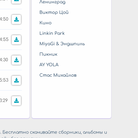
Ленинград
Виктор Цой
4:50
Кино
Linkin Park
4:55
MiyaGi & Эндшпиль
Пикник
4:30
AY YOLA
Стас Михайлов
5:53
3:29
. Бесплатно скачивайте сборники, альбомы и