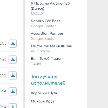
Я Просто Люблю Тебя
(Dance)
MOLLY
Sahara Car Bass
Ganger Baster
Accordion Pumper
Ganger Baster
3:55
Не Учите Меня Жить
ARi Sam Vii
Вот Такой Пацан
4:26
Talant
6:22
Топ лучших
исполнителей
3:24
Король и Шут
Михаил Круг
3:24