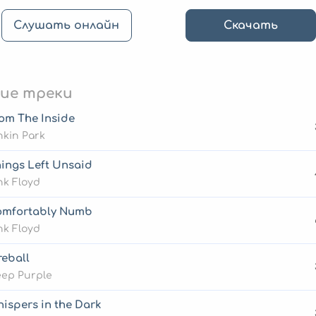
Слушать онлайн
Скачать
ие треки
om The Inside
nkin Park
ings Left Unsaid
nk Floyd
omfortably Numb
nk Floyd
reball
ep Purple
ispers in the Dark