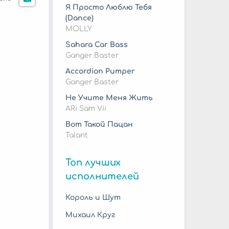
Я Просто Люблю Тебя
(Dance)
MOLLY
Sahara Car Bass
Ganger Baster
Accordion Pumper
Ganger Baster
Не Учите Меня Жить
ARi Sam Vii
Вот Такой Пацан
Talant
Топ лучших
исполнителей
Король и Шут
Михаил Круг