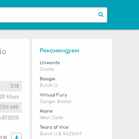
Рекомендуем
io
Unwords
Sizelle
Boogie
Butch U
3:18
Virtual Fury
20 kbps
Ganger Baster
7.56 МБ
Alone
6.07.2025
West Code
Tears of Vice
Butch U & KAZMAT
3:18