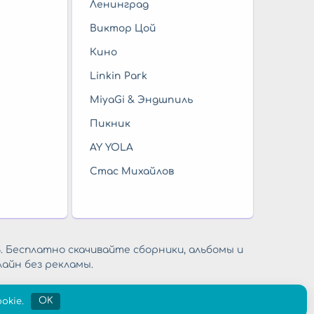
Ленинград
Виктор Цой
Кино
Linkin Park
MiyaGi & Эндшпиль
Пикник
AY YOLA
Стас Михайлов
. Бесплатно скачивайте сборники, альбомы и
айн без рекламы.
okie.
OK