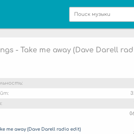
ings - Take me away (Dave Darell rad
льность:
йт:
3
:
0
ke me away (Dave Darell radio edit)