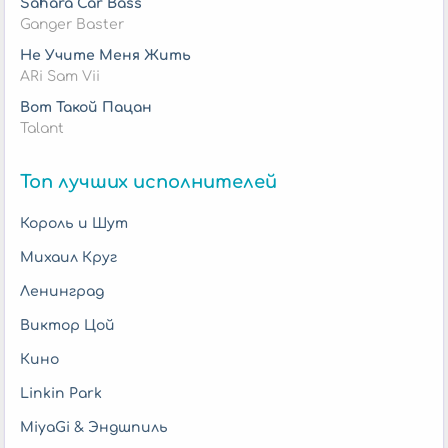
Sahara Car Bass
Ganger Baster
Не Учите Меня Жить
ARi Sam Vii
Вот Такой Пацан
Talant
Топ лучших исполнителей
Король и Шут
Михаил Круг
Ленинград
Виктор Цой
Кино
Linkin Park
MiyaGi & Эндшпиль