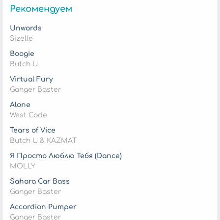
Рекомендуем
Unwords
Sizelle
Boogie
Butch U
Virtual Fury
Ganger Baster
Alone
West Code
Tears of Vice
Butch U & KAZMAT
Я Просто Люблю Тебя (Dance)
MOLLY
Sahara Car Bass
Ganger Baster
Accordion Pumper
Ganger Baster