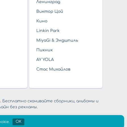
Ленинград
Виктор Цой
Кино
Linkin Park
MiyaGi & Эндшпиль
Пикник
AY YOLA
Стас Михайлов
. Бесплатно скачивайте сборники, альбомы и
айн без рекламы.
okie.
OK