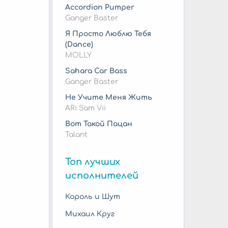
Accordion Pumper
Ganger Baster
Я Просто Люблю Тебя
(Dance)
MOLLY
Sahara Car Bass
Ganger Baster
Не Учите Меня Жить
ARi Sam Vii
Вот Такой Пацан
Talant
Топ лучших
исполнителей
Король и Шут
Михаил Круг