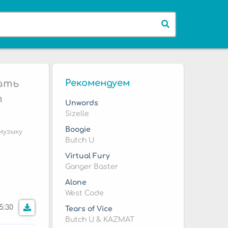
чать
Рекомендуем
т
Unwords
Sizelle
Boogie
музыку
Butch U
Virtual Fury
Ganger Baster
Alone
West Code
5:30
Tears of Vice
Butch U & KAZMAT