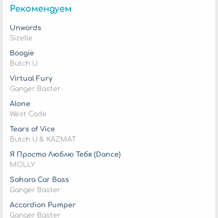
Рекомендуем
Unwords
Sizelle
Boogie
Butch U
Virtual Fury
Ganger Baster
Alone
West Code
Tears of Vice
Butch U & KAZMAT
Я Просто Люблю Тебя (Dance)
MOLLY
Sahara Car Bass
Ganger Baster
Accordion Pumper
Ganger Baster