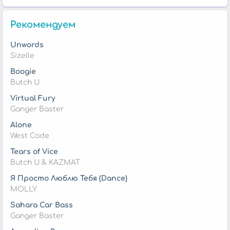
Рекомендуем
Unwords
Sizelle
Boogie
Butch U
Virtual Fury
Ganger Baster
Alone
West Code
Tears of Vice
Butch U & KAZMAT
Я Просто Люблю Тебя (Dance)
MOLLY
Sahara Car Bass
Ganger Baster