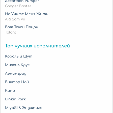
Accordion Pumper
Ganger Baster
Не Учите Меня Жить
ARi Sam Vii
Вот Такой Пацан
Talant
Топ лучших исполнителей
Король и Шут
Михаил Круг
Ленинград
Виктор Цой
Кино
Linkin Park
MiyaGi & Эндшпиль