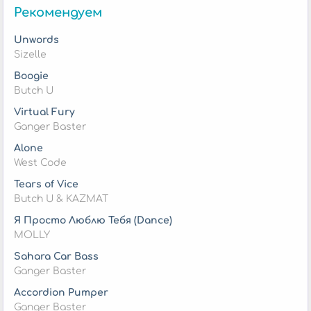
Рекомендуем
Unwords
Sizelle
Boogie
Butch U
Virtual Fury
Ganger Baster
Alone
West Code
Tears of Vice
Butch U & KAZMAT
Я Просто Люблю Тебя (Dance)
MOLLY
Sahara Car Bass
Ganger Baster
Accordion Pumper
Ganger Baster