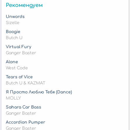
Рекомендуем
Unwords
Sizelle
Boogie
Butch U
Virtual Fury
Ganger Baster
Alone
West Code
Tears of Vice
Butch U & KAZMAT
Я Просто Люблю Тебя (Dance)
MOLLY
Sahara Car Bass
Ganger Baster
Accordion Pumper
Ganger Baster