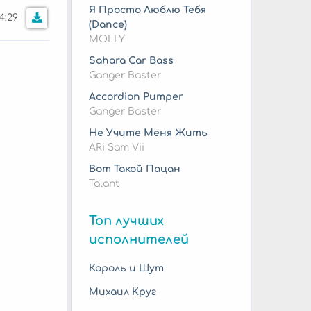
Я Просто Люблю Тебя
4:29
(Dance)
MOLLY
Sahara Car Bass
Ganger Baster
Accordion Pumper
Ganger Baster
Не Учите Меня Жить
ARi Sam Vii
Вот Такой Пацан
Talant
Топ лучших
исполнителей
Король и Шут
Михаил Круг