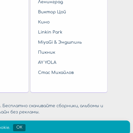
Ленинград
Виктор Цой
Кино
Linkin Park
MiyaGi & Эндшпиль
Пикник
AY YOLA
Стас Михайлов
. Бесплатно скачивайте сборники, альбомы и
айн без рекламы.
okie.
OK