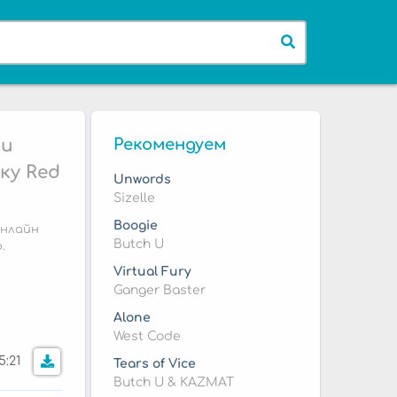
 и
Рекомендуем
ку Red
Unwords
Sizelle
Boogie
онлайн
Butch U
.
Virtual Fury
Ganger Baster
Alone
West Code
5:21
Tears of Vice
Butch U & KAZMAT