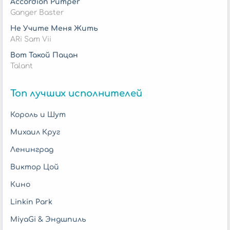
Accordion Pumper
Ganger Baster
Не Учите Меня Жить
ARi Sam Vii
Вот Такой Пацан
Talant
Топ лучших исполнителей
Король и Шут
Михаил Круг
Ленинград
Виктор Цой
Кино
Linkin Park
MiyaGi & Эндшпиль