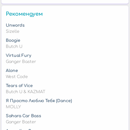
Рекомендуем
Unwords
Sizelle
Boogie
Butch U
Virtual Fury
Ganger Baster
Alone
West Code
Tears of Vice
Butch U & KAZMAT
Я Просто Люблю Тебя (Dance)
MOLLY
Sahara Car Bass
Ganger Baster