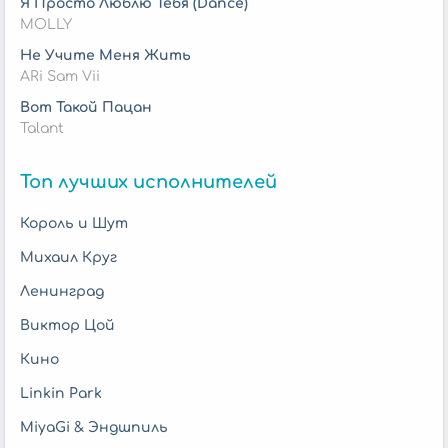
Я Просто Люблю Тебя (Dance)
MOLLY
Не Учите Меня Жить
ARi Sam Vii
Вот Такой Пацан
Talant
Топ лучших исполнителей
Король и Шут
Михаил Круг
Ленинград
Виктор Цой
Кино
Linkin Park
MiyaGi & Эндшпиль