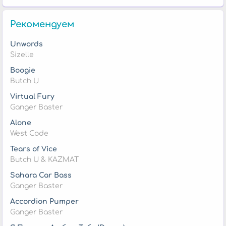
Рекомендуем
Unwords
Sizelle
Boogie
Butch U
Virtual Fury
Ganger Baster
Alone
West Code
Tears of Vice
Butch U & KAZMAT
Sahara Car Bass
Ganger Baster
Accordion Pumper
Ganger Baster