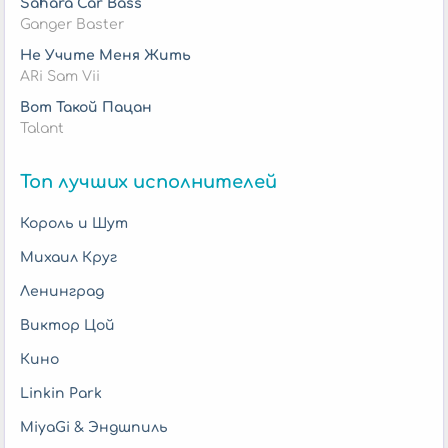
Sahara Car Bass
Ganger Baster
Не Учите Меня Жить
ARi Sam Vii
Вот Такой Пацан
Talant
Топ лучших исполнителей
Король и Шут
Михаил Круг
Ленинград
Виктор Цой
Кино
Linkin Park
MiyaGi & Эндшпиль