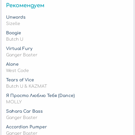
Рекомендуем
Unwords
Sizelle
Boogie
Butch U
Virtual Fury
Ganger Baster
Alone
West Code
Tears of Vice
Butch U & KAZMAT
Я Просто Люблю Тебя (Dance)
MOLLY
Sahara Car Bass
Ganger Baster
Accordion Pumper
Ganger Baster