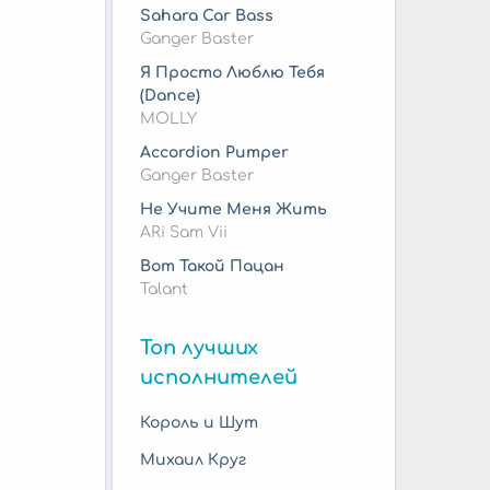
Sahara Car Bass
Ganger Baster
Я Просто Люблю Тебя
(Dance)
MOLLY
Accordion Pumper
Ganger Baster
Не Учите Меня Жить
ARi Sam Vii
Вот Такой Пацан
Talant
Топ лучших
исполнителей
Король и Шут
Михаил Круг