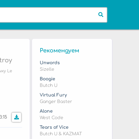
Рекомендуем
troy
Unwords
Sizelle
ку Le
Boogie
Butch U
Virtual Fury
Ganger Baster
Alone
3:15
West Code
Tears of Vice
Butch U & KAZMAT