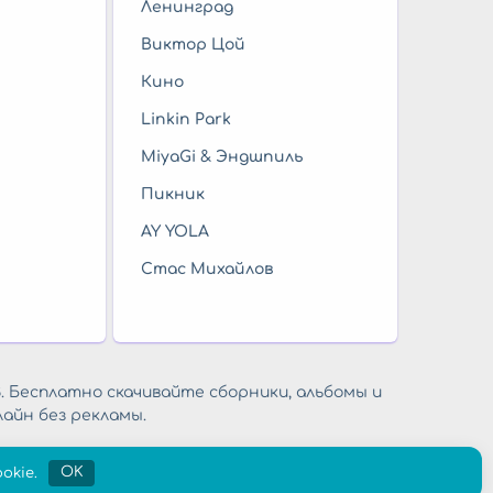
Ленинград
Виктор Цой
Кино
Linkin Park
MiyaGi & Эндшпиль
Пикник
AY YOLA
Стас Михайлов
. Бесплатно скачивайте сборники, альбомы и
айн без рекламы.
okie.
OK