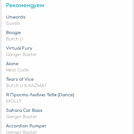
Рекомендуем
Unwords
Sizelle
Boogie
Butch U
Virtual Fury
Ganger Baster
Alone
West Code
Tears of Vice
Butch U & KAZMAT
Я Просто Люблю Тебя (Dance)
MOLLY
Sahara Car Bass
Ganger Baster
Accordion Pumper
Ganger Baster