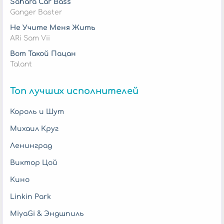
Sahara Car Bass
Ganger Baster
Не Учите Меня Жить
ARi Sam Vii
Вот Такой Пацан
Talant
Топ лучших исполнителей
Король и Шут
Михаил Круг
Ленинград
Виктор Цой
Кино
Linkin Park
MiyaGi & Эндшпиль