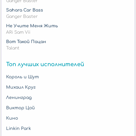
Ganger Baster
Sahara Car Bass
Ganger Baster
Не Учите Меня Жить
ARi Sam Vii
Вот Такой Пацан
Talant
Топ лучших исполнителей
Король и Шут
Михаил Круг
Ленинград
Виктор Цой
Кино
Linkin Park