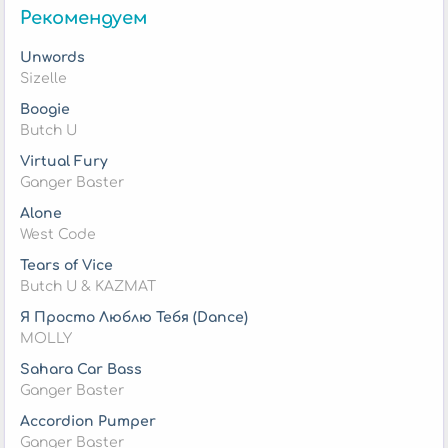
Рекомендуем
Unwords
Sizelle
Boogie
Butch U
Virtual Fury
Ganger Baster
Alone
West Code
Tears of Vice
Butch U & KAZMAT
Я Просто Люблю Тебя (Dance)
MOLLY
Sahara Car Bass
Ganger Baster
Accordion Pumper
Ganger Baster