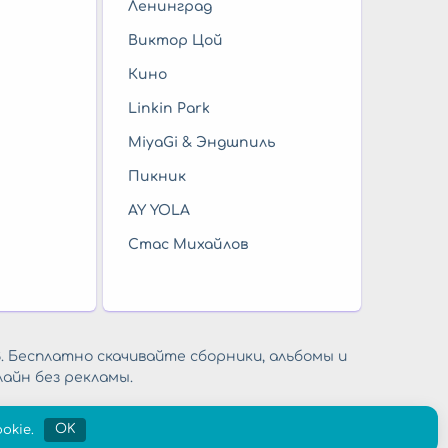
Ленинград
Виктор Цой
Кино
Linkin Park
MiyaGi & Эндшпиль
Пикник
AY YOLA
Стас Михайлов
. Бесплатно скачивайте сборники, альбомы и
айн без рекламы.
okie.
OK