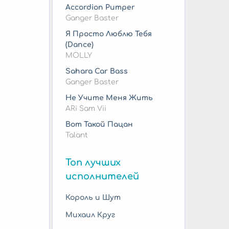
Accordion Pumper
Ganger Baster
Я Просто Люблю Тебя
(Dance)
MOLLY
Sahara Car Bass
Ganger Baster
Не Учите Меня Жить
ARi Sam Vii
Вот Такой Пацан
Talant
Топ лучших
исполнителей
Король и Шут
Михаил Круг