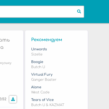
чать
Рекомендуем
na
Unwords
Sizelle
Boogie
музыку
Butch U
Virtual Fury
Ganger Baster
Alone
West Code
3:52
Tears of Vice
Butch U & KAZMAT