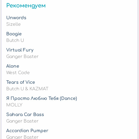
Рекомендуем
Unwords
Sizelle
Boogie
Butch U
Virtual Fury
Ganger Baster
Alone
West Code
Tears of Vice
Butch U & KAZMAT
Я Просто Люблю Тебя (Dance)
MOLLY
Sahara Car Bass
Ganger Baster
Accordion Pumper
Ganger Baster