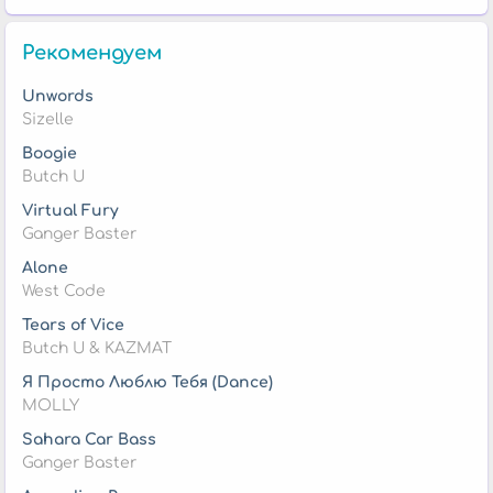
Рекомендуем
Unwords
Sizelle
Boogie
Butch U
Virtual Fury
Ganger Baster
Alone
West Code
Tears of Vice
Butch U & KAZMAT
Я Просто Люблю Тебя (Dance)
MOLLY
Sahara Car Bass
Ganger Baster