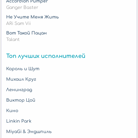
Accordion Pumper
Ganger Baster
Не Учите Меня Жить
ARi Sam Vii
Вот Такой Пацан
Talant
Топ лучших исполнителей
Король и Шут
Михаил Круг
Ленинград
Виктор Цой
Кино
Linkin Park
MiyaGi & Эндшпиль