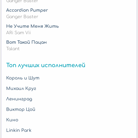
Ganger Baster
Accordion Pumper
Ganger Baster
Не Учите Меня Жить
ARi Sam Vii
Вот Такой Пацан
Talant
Топ лучших исполнителей
Король и Шут
Михаил Круг
Ленинград
Виктор Цой
Кино
Linkin Park