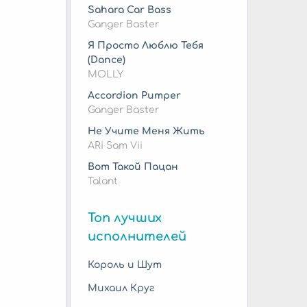
Sahara Car Bass
Ganger Baster
Я Просто Люблю Тебя
(Dance)
MOLLY
Accordion Pumper
Ganger Baster
Не Учите Меня Жить
ARi Sam Vii
Вот Такой Пацан
Talant
Топ лучших
исполнителей
Король и Шут
Михаил Круг