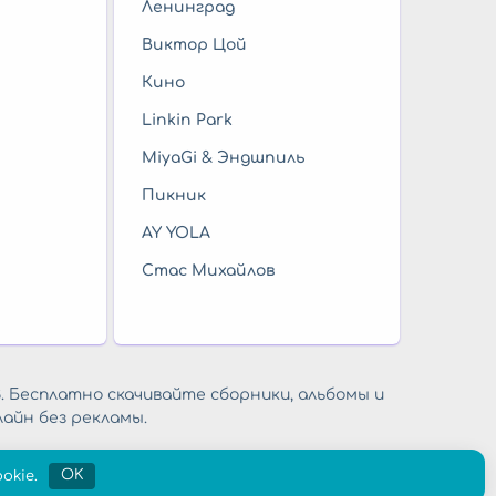
Ленинград
Виктор Цой
Кино
Linkin Park
MiyaGi & Эндшпиль
Пикник
AY YOLA
Стас Михайлов
. Бесплатно скачивайте сборники, альбомы и
айн без рекламы.
okie.
OK