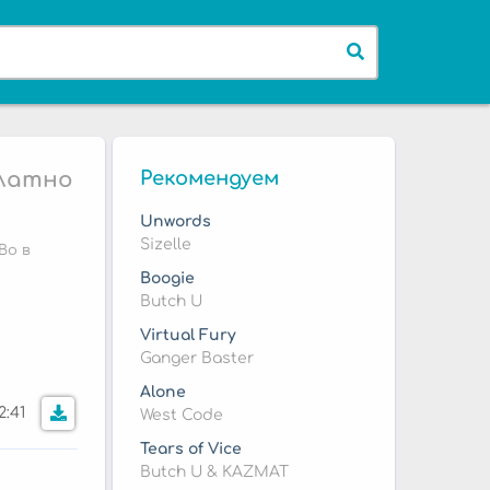
платно
Рекомендуем
Unwords
Sizelle
Bo в
Boogie
Butch U
Virtual Fury
Ganger Baster
Alone
2:41
West Code
Tears of Vice
Butch U & KAZMAT