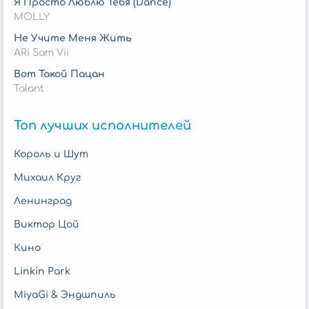
Я Просто Люблю Тебя (Dance)
MOLLY
Не Учите Меня Жить
ARi Sam Vii
Вот Такой Пацан
Talant
Топ лучших исполнителей
Король и Шут
Михаил Круг
Ленинград
Виктор Цой
Кино
Linkin Park
MiyaGi & Эндшпиль