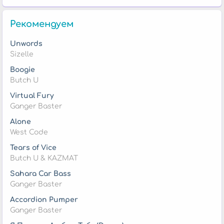
Рекомендуем
Unwords
Sizelle
Boogie
Butch U
Virtual Fury
Ganger Baster
Alone
West Code
Tears of Vice
Butch U & KAZMAT
Sahara Car Bass
Ganger Baster
Accordion Pumper
Ganger Baster