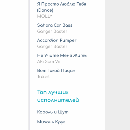
Я Просто Люблю Тебя
(Dance)
MOLLY
Sahara Car Bass
Ganger Baster
Accordion Pumper
Ganger Baster
Не Учите Меня Жить
ARi Sam Vii
Вот Такой Пацан
Talant
Топ лучших
исполнителей
Король и Шут
Михаил Круг