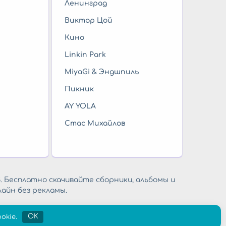
Ленинград
Виктор Цой
Кино
Linkin Park
MiyaGi & Эндшпиль
Пикник
AY YOLA
Стас Михайлов
. Бесплатно скачивайте сборники, альбомы и
айн без рекламы.
okie.
OK