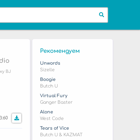
Рекомендуем
dio
Unwords
Sizelle
ку BJ
Boogie
Butch U
Virtual Fury
Ganger Baster
Alone
3:60
West Code
Tears of Vice
Butch U & KAZMAT