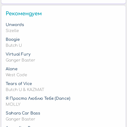
Рекомендуем
Unwords
Sizelle
Boogie
Butch U
Virtual Fury
Ganger Baster
Alone
West Code
Tears of Vice
Butch U & KAZMAT
Я Просто Люблю Тебя (Dance)
MOLLY
Sahara Car Bass
Ganger Baster