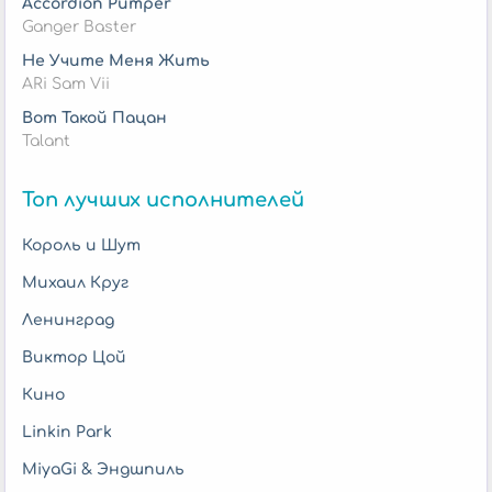
Accordion Pumper
Ganger Baster
Не Учите Меня Жить
ARi Sam Vii
Вот Такой Пацан
Talant
Топ лучших исполнителей
Король и Шут
Михаил Круг
Ленинград
Виктор Цой
Кино
Linkin Park
MiyaGi & Эндшпиль