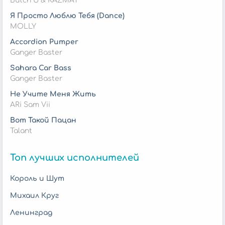
Butch U & KAZMAT
Я Просто Люблю Тебя (Dance)
MOLLY
Accordion Pumper
Ganger Baster
Sahara Car Bass
Ganger Baster
Не Учите Меня Жить
ARi Sam Vii
Вот Такой Пацан
Talant
Топ лучших исполнителей
Король и Шут
Михаил Круг
Ленинград