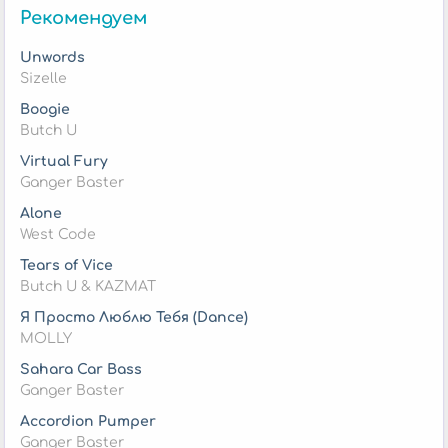
Рекомендуем
Unwords
Sizelle
Boogie
Butch U
Virtual Fury
Ganger Baster
Alone
West Code
Tears of Vice
Butch U & KAZMAT
Я Просто Люблю Тебя (Dance)
MOLLY
Sahara Car Bass
Ganger Baster
Accordion Pumper
Ganger Baster