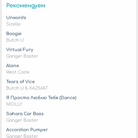
Рекомендуем
Unwords
Sizelle
Boogie
Butch U
Virtual Fury
Ganger Baster
Alone
West Code
Tears of Vice
Butch U & KAZMAT
Я Просто Люблю Тебя (Dance)
MOLLY
Sahara Car Bass
Ganger Baster
Accordion Pumper
Ganger Baster