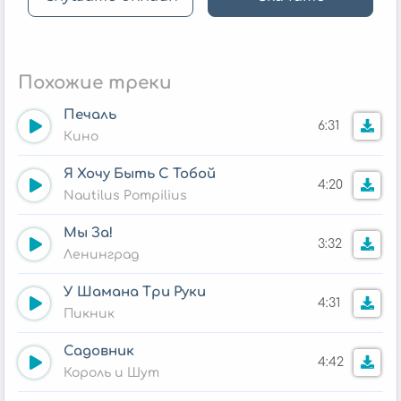
Похожие треки
Печаль
6:31
Кино
Я Хочу Быть С Тобой
4:20
Nautilus Pompilius
Мы За!
3:32
Ленинград
У Шамана Три Руки
4:31
Пикник
Садовник
4:42
Король и Шут