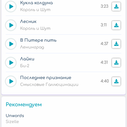
Кукла колдуна
3:23
Король и Шут
Лесник
3:11
Король и Шут
В Питере пить
4:37
Ленинград
Лайки
4:31
Би-2
Последнее признание
4:40
Смысловые Галлюцинации
Рекомендуем
Unwords
Sizelle