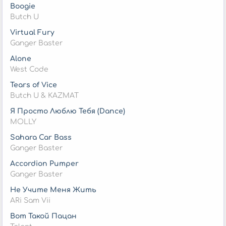
Boogie
Butch U
Virtual Fury
Ganger Baster
Alone
West Code
Tears of Vice
Butch U & KAZMAT
Я Просто Люблю Тебя (Dance)
MOLLY
Sahara Car Bass
Ganger Baster
Accordion Pumper
Ganger Baster
Не Учите Меня Жить
ARi Sam Vii
Вот Такой Пацан