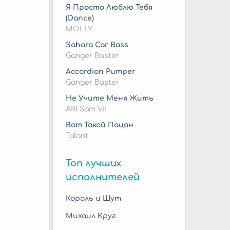
Я Просто Люблю Тебя
(Dance)
MOLLY
Sahara Car Bass
Ganger Baster
Accordion Pumper
Ganger Baster
Не Учите Меня Жить
ARi Sam Vii
Вот Такой Пацан
Talant
Топ лучших
исполнителей
Король и Шут
Михаил Круг