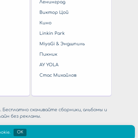
Ленинград
Виктор Цой
Кино
Linkin Park
MiyaGi & Эндшпиль
Пикник
AY YOLA
Стас Михайлов
. Бесплатно скачивайте сборники, альбомы и
айн без рекламы.
okie.
OK