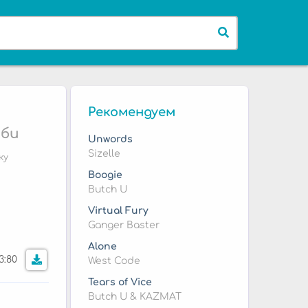
Рекомендуем
мби
Unwords
Sizelle
ку
Boogie
Butch U
Virtual Fury
Ganger Baster
Alone
3:80
West Code
Tears of Vice
Butch U & KAZMAT