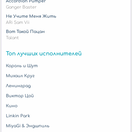
Accordion Pumper
Ganger Baster
Не Учите Меня Жить
ARi Sam Vii
Вот Такой Пацан
Talant
Топ лучших исполнителей
Король и Шут
Михаил Круг
Ленинград
Виктор Цой
Кино
Linkin Park
MiyaGi & Эндшпиль