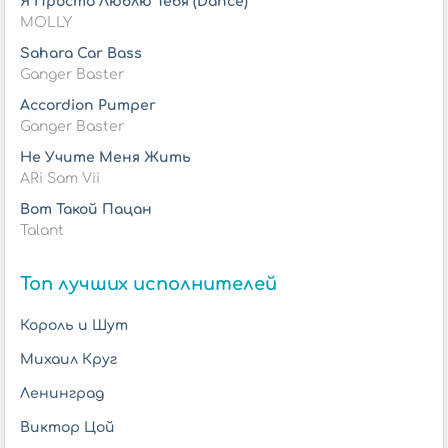
Я Просто Люблю Тебя (Dance)
MOLLY
Sahara Car Bass
Ganger Baster
Accordion Pumper
Ganger Baster
Не Учите Меня Жить
ARi Sam Vii
Вот Такой Пацан
Talant
Топ лучших исполнителей
Король и Шут
Михаил Круг
Ленинград
Виктор Цой