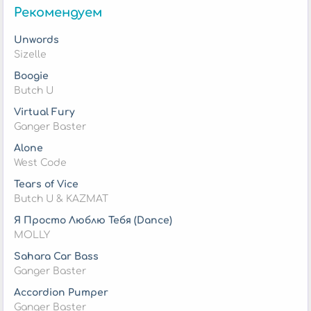
Рекомендуем
Unwords
Sizelle
Boogie
Butch U
Virtual Fury
Ganger Baster
Alone
West Code
Tears of Vice
Butch U & KAZMAT
Я Просто Люблю Тебя (Dance)
MOLLY
Sahara Car Bass
Ganger Baster
Accordion Pumper
Ganger Baster